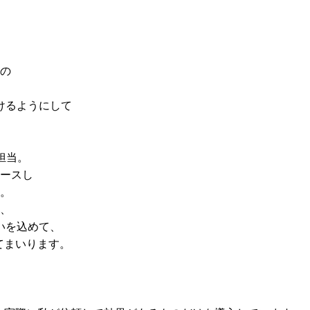
の
けるようにして
担当。
ースし
。
、
いを込めて、
てまいります。
。