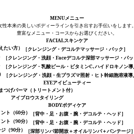
MENU
メニュー
女性本来の美しいボディーラインを引き出すお手伝いをします
豊富なメニュー・コースからお選びください。
FACIAL
スキンケア
えたい方）
［クレンジング・デコルテマッサージ・パック］
）
［クレンジング・洗顔・Faceデコルテ深部マッサージ・パッ
）
［クレンジング・乳酸ピール・ビタミンC､ハイドロキノン導
）
［クレンジング・洗顔・生プラズマ照射・ヒト幹細胞溶液導
EYE
アイビューティー
まつげパーマ
（トリートメント付）
アイブロウスタイリング
BODY
ボディケア
メント
（60分）
［背中・足・お腹・腕・デコルテ・ヘッド］
メント
（90分）
［背中・足・お腹・腕・デコルテ・ヘッド］
ージ
（90分）
［深部リンパ節開放＋オイルリンパ＋バンテージ