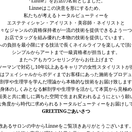
『Linne』をお店の名前としました。
Linneはこの決意を形にするため、
私たちが考えるトータルビューティーを
エステティシャン・アイリスト・美容師・ネイリストと
々なジャンルの資格保持者が一流の技術を提供できるよう一つ
お店でタッグを組み優れた本物の技術を提供しています。
への負担を最小限にする技法で長くネイルライフを楽しんで頂
シンプルからアートまで一級資格者が担当します。
またヘアもカウンセリングからお仕上げまで
ツーマンで対応し10年以上あるキャリアの女性スタイリストが
はフェイシャルからボディまでお客様にあった施術をプロデュ
剖学や生理学を学んだ理論から本格的な技術をお届け致します
身体のしくみとなる解剖学や生理学を活かして本質から見極め
面美と共に癒しに満ちた空間で生まれ変われるようにという願
様々な角度から時代に求められるトータルビューティーをお届けし
GREETING
ごあいさつ
数あるサロンの中からLinneをご覧頂きありがとうございます