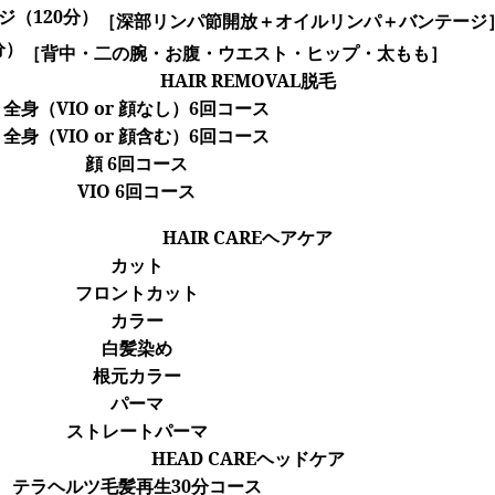
ジ
（120分）
［深部リンパ節開放＋オイルリンパ＋バンテージ
分）
［背中・二の腕・お腹・ウエスト・ヒップ・太もも］
HAIR REMOVAL
脱毛
全身（VIO or 顔なし）6回コース
全身（VIO or 顔含む）6回コース
顔 6回コース
VIO 6回コース
HAIR CARE
ヘアケア
カット
フロントカット
カラー
白髪染め
根元カラー
パーマ
ストレートパーマ
HEAD CARE
ヘッドケア
テラヘルツ毛髪再生30分コース